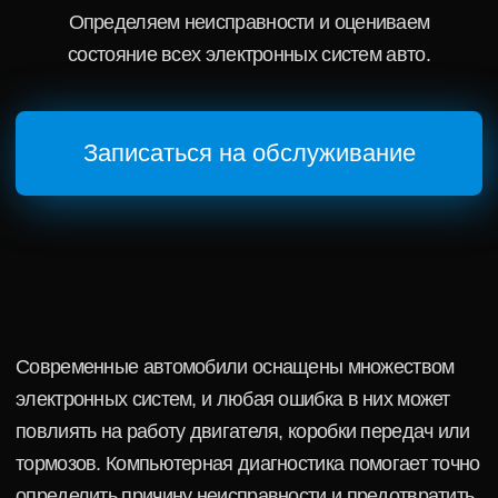
Современные автомобили оснащены множеством
электронных систем, и любая ошибка в них может
повлиять на работу двигателя, коробки передач или
тормозов. Компьютерная диагностика помогает точно
определить причину неисправности и предотвратить
дорогостоящий ремонт. Процедура занимает немного
времени, но позволяет получить полную картину
технического состояния автомобиля и вовремя
устранить даже скрытые проблемы. После проверки
вы получите подробный отчёт о состоянии
автомобиля и понимание, какие системы нуждаются
во внимании.
Цена:
от 999 ₽
Срок ремонта:
от 2 до 3 часов
Гарантия:
до 6 месяцев