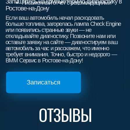
Юридическим лицам
г. Ростов-на-Дону,
ул. Доватора, 146/5
Ежедневно, 09:00–18:00
+7 (932) 021-95-05
ИП
Банько Оксана Владимировна
ИНН
344311691104
Политика конфиденциальности
Согласие на обработку персональных данных