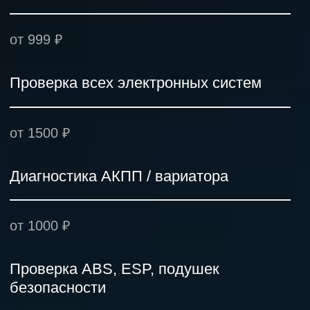
Что входит в диагностику автомобиля в
BMM Сервис Ростов-на-Дону
Сканирование двигателя и АКПП
дилерским оборудованием
Диагностика дизельного двигателя и
системы впрыска
Проверка систем ABS, ESP, подушек
безопасности
Считывание и расшифровка ошибок
ЭБУ
Запишитесь на компьютерную диагностику в
Письменный отчёт с рекомендациями
Ростове-на-Дону
Если ваш автомобиль начал расходовать
больше топлива, загорелась лампа Check Engine
или появились странные звуки — не
откладывайте диагностику. Позвоните нам или
оставьте заявку на сайте — диагностируем ваш
автомобиль за час и расскажем, что именно
требует внимания. Точно, быстро и недорого —
BMM Сервис в Ростове-на-Дону!
Записаться