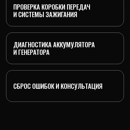
Подключаем современный
диагностический сканер, соответствующий
марке вашего автомобиля.
2.Считывание данных
Проверяем все электронные блоки,
фиксируем активные и сохранённые
ошибки.
3.Расшифровка результатов
Объясняем значения кодов
неисправностей и возможные причины
их появления.
4.Сброс ошибок