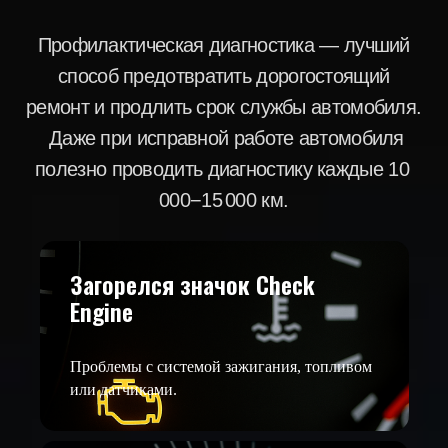
Проверка всех электронных систем
от 1500 ₽
Диагностика АКПП / вариатора
от 1000 ₽
Проверка ABS, ESP, подушек
безопасности
Загорелся значок Check
от 800 ₽
Engine
Полная диагностика перед
покупкой авто
Проблемы с системой зажигания, топливом
или датчиками.
от 2000 ₽