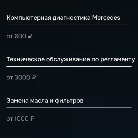
Ремонт и обслуживание Mercedes
в Ростове-на-Дону — быстро,
качественно и с гарантией
Ищете надёжный автосервис в Ростове-на-Дону
для ремонта Mercedes? BMM Сервис — это
профессиональный подход, опытные мастера со
знанием особенностей немецких автомобилей и
оригинальное диагностическое оборудование
STAR Diagnosis, которые позволяют восстановить
работоспособность вашего Mercedes быстро и по
доступным ценам.
Почему выбирают нас для ремонта
Mercedes в Ростове-на-Дону?
Оригинальный сканер STAR Diagnosis
— считываем ошибки и
диагностируем все системы
автомобиля точно и быстро.