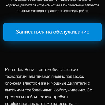
Mercedes-Benz — автомобиль высоких
технологий: адаптивная пневмоподвеска,
сложная электроника и мощные двигатели с
высокими требованиями к обслуживанию. Со
временем любая техника требует
профессионального вмешательства —
появляются ошибки на панели, просадка
подвески, снижается динамика. Мы знаем
особенности каждого поколения Mercedes и
возвращаем автомобиль в идеальное
техническое состояние.
Цена:
от 600 ₽
Срок ремонта:
от 1
Гарантия:
до 12 месяцев
ЧТО ВХОДИТ В УСЛУГУ