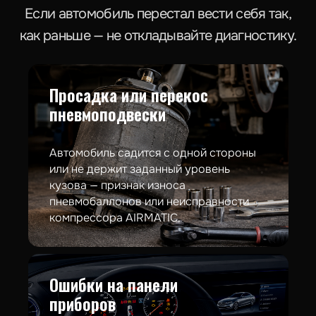
от 600 ₽
Техническое обслуживание по регламенту
от 3000 ₽
Просадка или перекос
пневмоподвески
Замена масла и фильтров
от 1000 ₽
Автомобиль садится с одной стороны
или не держит заданный уровень
кузова — признак износа
Ремонт пневмоподвески
пневмобаллонов или неисправности
компрессора AIRMATIC.
от 2500 ₽
Ремонт двигателя
Ошибки на панели
от 4000 ₽
приборов