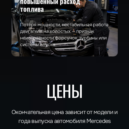
повышенный расход
топлива
MERCEDES E-CLASS
(W211, W212, W213)
Потеря мощности, нестабильная работа
двигателя на холостых — признак
неисправности форсунок, турбины или
системы впуска.
ПРИМЕРЫ РАБОТ