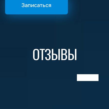
г. Ростов-на-Дону,
ул. Доватора, 146/5
Ежедневно, 09:00–
18:00
+7 (932) 021-95-05
ИП
Банько Оксана Владимировна
ИНН
344311691104
Политика конфиденциальности
Согласие на обработку персональных данных