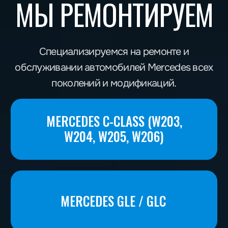
Обслуживание пневмоподвески
AIRMATIC
Техническое обслуживание по
регламенту производителя
Замена расходных материалов и
Запишитесь на ремонт Mercedes в
фильтров
Ростове-на-Дону
Если вы ищете надёжный сервис для своего
Mercedes в Ростове-на-Дону — не тратьте время
зря. Позвоните нам или оставьте заявку на
сайте — и наши специалисты быстро
диагностируют и устранят любую
неисправность. Надёжность, качество и честные
цены — вот что делает BMM Сервис лучшим
выбором для владельцев Mercedes в Ростове-
на-Дону!
Записаться
ОТЗЫВЫ